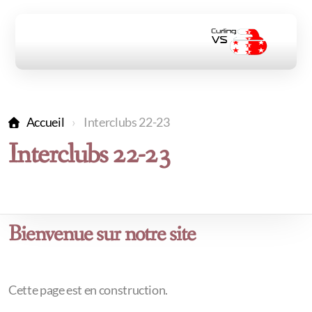
Accueil
Interclubs 22-23
Interclubs 22-23
Interclubs
Interclubs 25-26
interclubs 24-25
Bienvenue sur notre site
Interclubs 23-24
Interclubs 22-23
Cette page est en construction.