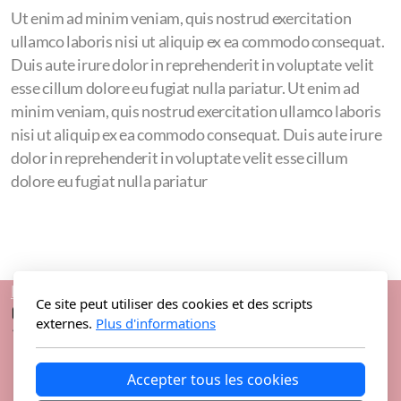
Palmarès des interclubs
Ut enim ad minim veniam, quis nostrud exercitation
ullamco laboris nisi ut aliquip ex ea commodo consequat.
Championnats VS
Duis aute irure dolor in reprehenderit in voluptate velit
esse cillum dolore eu fugiat nulla pariatur. Ut enim ad
Championnats Vs 2025
minim veniam, quis nostrud exercitation ullamco laboris
Championnats VS 2023
nisi ut aliquip ex ea commodo consequat. Duis aute irure
dolor in reprehenderit in voluptate velit esse cillum
Championnats VS 2019
dolore eu fugiat nulla pariatur
Championnats VS 2018
Championnats VS 2017
Championnats VS 2016
Nous contacter
Ce site peut utiliser des cookies et des scripts
externes.
Plus d'informations
Palmarès Championnats VS
Accepter tous les cookies